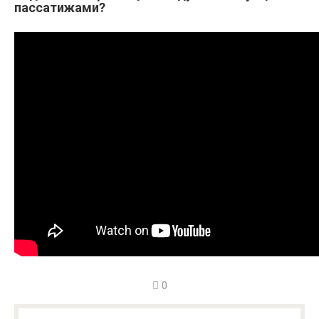
пассатижами?
0