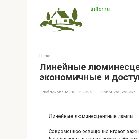
Перейти
trifler.ru
к
контенту
Home
Линейные люминесц
экономичные и досту
Опубликовано:
05.02.2025
Рубрика:
Техника
Линейные люминесцентные лампы — э
Современное освещение играет важну
безопасность в наших домах, рабочих