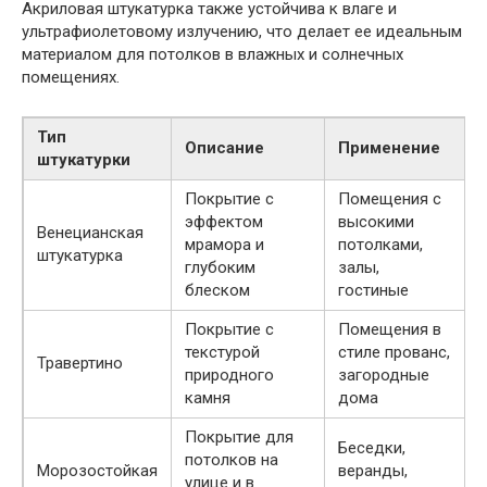
Акриловая штукатурка также устойчива к влаге и
ультрафиолетовому излучению, что делает ее идеальным
материалом для потолков в влажных и солнечных
помещениях.
Тип
Описание
Применение
штукатурки
Покрытие с
Помещения с
эффектом
высокими
Венецианская
мрамора и
потолками,
штукатурка
глубоким
залы,
блеском
гостиные
Покрытие с
Помещения в
текстурой
стиле прованс,
Травертино
природного
загородные
камня
дома
Покрытие для
Беседки,
потолков на
Морозостойкая
веранды,
улице и в