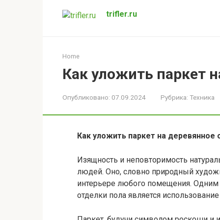
Перейти
trifler.ru
к
контенту
Home
Как уложить паркет н
Опубликовано:
07.09.2024
Рубрика:
Техника
Как уложить паркет на деревянное 
Изящность и неповторимость натурал
людей. Оно, словно природный художн
интерьере любого помещения. Одним
отделки пола является использование
Паркет, будучи символом роскоши и 