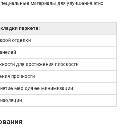
специальные материалы для улучшения этих
кладки паркета:
тарой отделки
панелей
хности для достижения плоскости
ения прочности
инятие мер для ее минимизации
оизоляции
ования