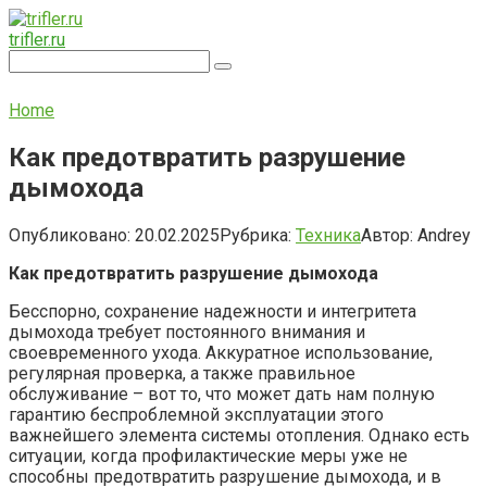
Перейти
к
trifler.ru
контенту
Поиск:
Home
Как предотвратить разрушение
дымохода
Опубликовано:
20.02.2025
Рубрика:
Техника
Автор:
Andrey
Как предотвратить разрушение дымохода
Бесспорно, сохранение надежности и интегритета
дымохода требует постоянного внимания и
своевременного ухода. Аккуратное использование,
регулярная проверка, а также правильное
обслуживание – вот то, что может дать нам полную
гарантию беспроблемной эксплуатации этого
важнейшего элемента системы отопления. Однако есть
ситуации, когда профилактические меры уже не
способны предотвратить разрушение дымохода, и в